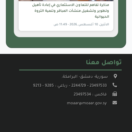
مذكرة تفاهم للتعاون الاستثماري في إعادة تأهيل
وتطوير وتشغيل منشآت المباقر وتنمية الثروة
الحيوانية
الاثنين, 10 أغسطس ,2026 - 11:49 ص
تواصل معنا
سورية- دمشق- البرامكة.
23497533 - 2244729 - رباعي : 9285 - 9213
فاكس : 23497534
moaar@moaar.gov.sy