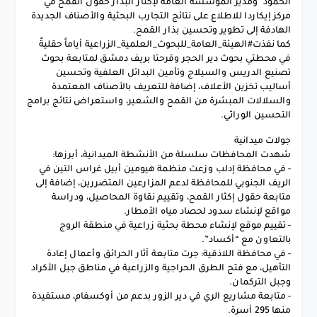
الحمود" ومدير المؤسسة العامة لإكثار البذار حقول القمح في
مركز إيكاردا للاطلاع على نتائج التجارب البحثية والأصناف الجديدة
الهادفة إلى تطوير وتحسين بذار القمح.
كما نفذت#الهيئة_العامة_للبحوث_العلمية_الزراعية أياماً حقليةً
في محطتي بحوث دير الحجر وقرحتا بريف دمشق لمتابعة بحوث
تصنيع الدريس والسيلاج وتأمين البدائل العلفية وتحسين
أساليب تخزين الأعلاف، إضافة للتعريف بالأصناف المعتمدة
والسلالات المبشرة من القمح والشعير، واستعراض نتائج برامج
التحسين الوراثي.
جولات ميدانية
شهدت المحافظات سلسلة من الأنشطة الميدانية، أبرزها:
- في محافظة إدلب وزعت منظمة هيومين أبيل غراس التين في
الريف الجنوبي للمحافظة لدعم المزارعين المتضررين، إضافة إلى
متابعة حقول إكثار القمح، وتقييم نقاوة المحاصيل، ودراسة
مواقع لإنشاء سدود لحصاد مياه الأمطار.
- تقييم موقع لإنشاء محطة بحثية زراعية في منطقة الروج
بالتعاون مع “أكساد”.
- في محافظة اللاذقية: جرت متابعة آثار الحرائق وأعمال إعادة
التأهيل، مع فتح الطرق الحراجية والزراعية في مناطق جبل الأكراد
وجبل التركمان.
- متابعة مشاريع الري في دير الزور بدعم من أوكسفام، مستفيدة
منها 295 أسرة.