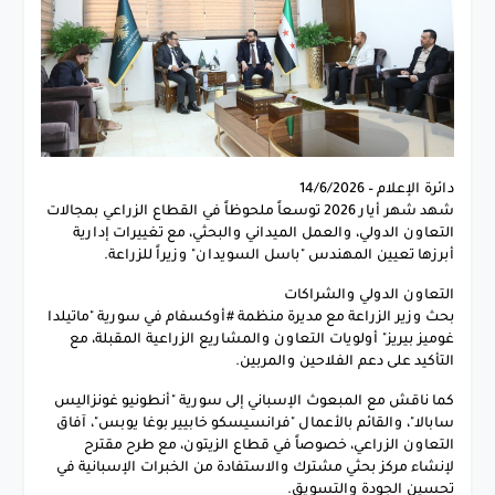
دائرة الإعلام – 14/6/2026
شهد شهر أيار 2026 توسعاً ملحوظاً في القطاع الزراعي بمجالات
التعاون الدولي، والعمل الميداني والبحثي، مع تغييرات إدارية
أبرزها تعيين المهندس "باسل السويدان" وزيراً للزراعة.
التعاون الدولي والشراكات
بحث وزير الزراعة مع مديرة منظمة #أوكسفام في سورية "ماتيلدا
غوميز بيريز" أولويات التعاون والمشاريع الزراعية المقبلة، مع
التأكيد على دعم الفلاحين والمربين.
كما ناقش مع المبعوث الإسباني إلى سورية "أنطونيو غونزاليس
سابالا"، والقائم بالأعمال "فرانسيسكو خابيير بوغا يوبس"، آفاق
التعاون الزراعي، خصوصاً في قطاع الزيتون، مع طرح مقترح
لإنشاء مركز بحثي مشترك والاستفادة من الخبرات الإسبانية في
تحسين الجودة والتسويق.