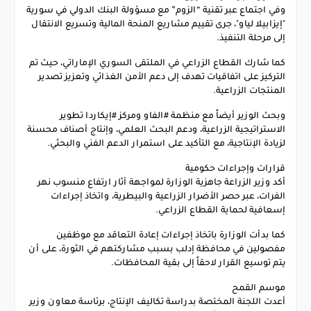
وفي اجتماع عبر تقنية “الزوم” مع مسؤولة البنك الدولي في سورية
"إيزابيلا لياو"، جرى تقييم مشاريع المنحة المالية وتسريع الانتقال
إلى مرحلة التنفيذ.
كما شارك القطاع الزراعي في الملتقى السوري الإماراتي، حيث تم
التركيز على اتفاقيات تهدف إلى دعم الأمن الغذائي وتعزيز تصدير
المنتجات الزراعية.
وبحث الوزير أيضاً مع منظمة #الفاو ومركز #إيكاردا تطوير
الاستراتيجية الزراعية، ودعم البحث العلمي، وإنتاج أصناف محسنة
لزيادة الإنتاجية، مع التأكيد على استمرار الدعم الفني والبحثي.
قرارات وإجراءات حكومية
أكد وزير الزراعة جاهزية الوزارة لمواجهة آثار ارتفاع منسوب نهر
الفرات، عبر حصر الأضرار الزراعية والبيطرية، واتخاذ إجراءات
إسعافية لحماية القطاع الزراعي.
كما بدأت الوزارة باتخاذ إجراءات إعادة التعاقد مع موظفين
مفصولين في محافظة إدلب بسبب مشاركتهم في الثورة، على أن
يتم توسيع القرار لاحقاً إلى بقية المحافظات.
موسم القمح
أعدت اللجنة المختصة بدراسة تكاليف الإنتاج، برئاسة معاون وزير