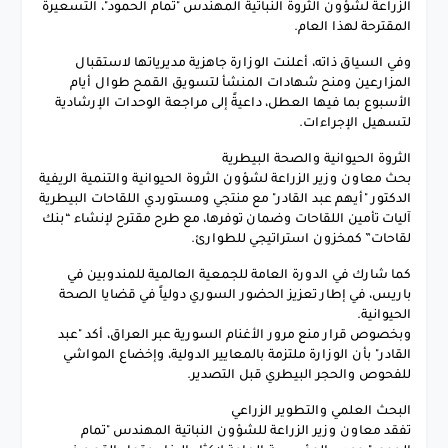
الزراعة لشؤون الثروة النباتية المهندس "تمام الحمود"، التسعيرة
المقترحة لهذا العام.
وفي السياق ذاته، أعلنت الوزارة جاهزية مديرياتها لاستقبال
المزارعين ومنح شهادات المنشأ لتسويق القمح طوال أيام
الأسبوع بما فيها العطل، داعيةً إلى مراجعة الوحدات الإرشادية
لتسهيل الإجراءات.
الثروة الحيوانية والصحة البيطرية
بحث معاون وزير الزراعة لشؤون الثروة الحيوانية والتنمية الريفية
الدكتور "أيهم عبد القادر" مع منتجي ومستوردي اللقاحات البيطرية
آليات تأمين اللقاحات وضمان توفرها، مع طرح مقترح لإنشاء “بنك
لقاحات” كمخزون استراتيجي للطوارئ.
كما شارك في الدورة العامة للجمعية العالمية للمندوبين في
باريس، في إطار تعزيز الحضور السوري دولياً في قضايا الصحة
الحيوانية.
وبخصوص قرار منع مرور الأغنام السورية عبر العراق، أكد "عبد
القادر" بأن الوزارة ملتزمة بالمعايير الدولية، وإخضاع المواشي
للفحوص والحجر البيطري قبل التصدير.
البحث العلمي والتطوير الزراعي
تفقد معاون وزير الزراعة للشؤون النباتية المهندس "تمام