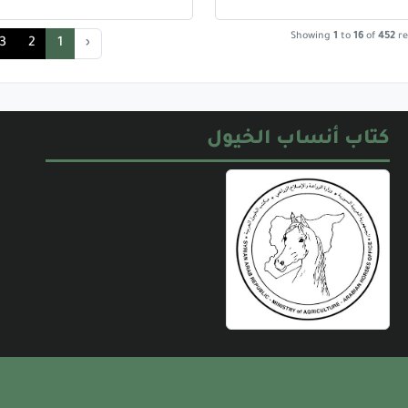
Showing
1
to
16
of
452
re
3
2
1
‹
كتاب أنساب الخيول