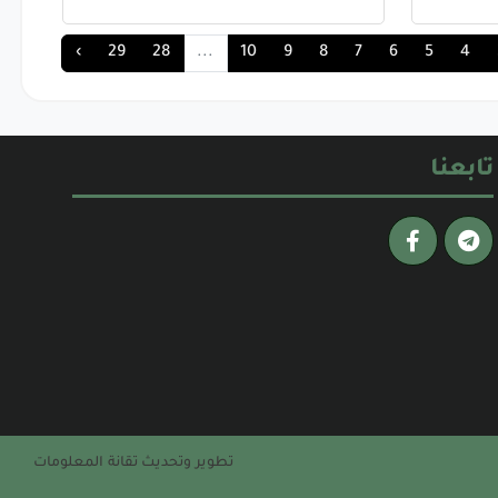
›
29
28
...
10
9
8
7
6
5
4
تابعنا
تطوير وتحديث تقانة المعلومات