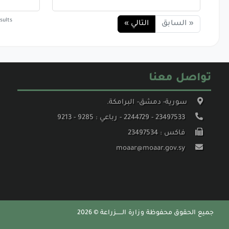
sults
« السابق
التالي »
تواصل معنا
سورية- دمشق- البرامكة.
23497533 - 2244729 - رباعي : 9285 - 9213
فاكس : 23497534
moaar@moaar.gov.sy
جميع الحقوق محفوظة وزارة الــــــزراعة © 2026