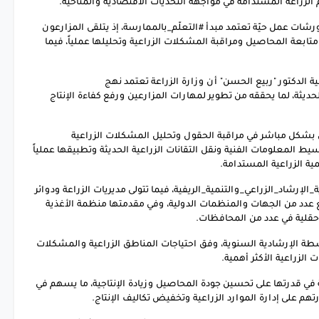
 الزراعة المستدامة في مواجهة التحديات الاقتصادية والمناخية.
ات عمل حيّة تعتمد مبدأ #التعلّم_بالممارسة، إذ يتلقى المزارعون
متابعة المحاصيل ومراقبة المشكلات الزراعية وتحليلها عملياً، فيما
ة الدكتور "ربيع الحسن" أن وزارة الزراعة تعتمد نهج
حديثة، لما يحققه من تطوير لمهارات المزارعين ورفع كفاءة الإنتاج
ن بشكل مباشر في مراقبة الحقول وتحليل المشكلات الزراعية
يط المعلومات الفنية ونقل التقانات الزراعية الحديثة وتطبيقها عملياً
مية الزراعية المستدامة.
مديرية_الإرشاد_الزراعي_والتنمية_الريفية، فيما تتولى مديريات الزراعة ودوائر
ع عدد من الجهات والمنظمات الدولية، وفي مقدمتها منظمة الأغذية
ة الإرشادية السنوية، وفق احتياجات المناطق الزراعية والمشكلات
ت الزراعية الأكثر أهمية.
 في قدرتها على تحسين جودة المحاصيل وزيادة الإنتاجية، ما يسهم في
 على إدارة الموارد الزراعية وتخفيض تكاليف الإنتاج.