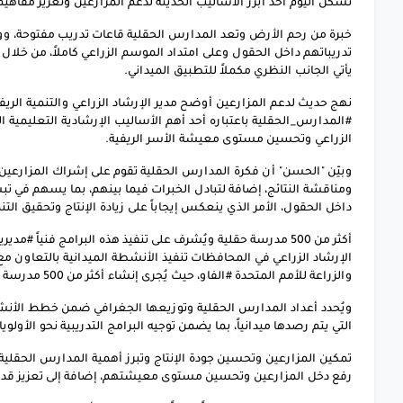
تشكل اليوم أحد أبرز الأساليب الحديثة لدعم المزارعين وتعزيز مفاهيم
خبرة من رحم الأرض وتعد المدارس الحقلية قاعات تدريب مفتوحة، وورش
تدريباتهم داخل الحقول وعلى امتداد الموسم الزراعي كاملاً، من خلال 
يأتي الجانب النظري مكملاً للتطبيق الميداني.
نهج حديث لدعم المزارعين أوضح مدير الإرشاد الزراعي والتنمية الريفي
#المدارس_الحقلية باعتباره أحد أهم الأساليب الإرشادية التعليمية ال
الزراعي وتحسين مستوى معيشة الأسر الريفية.
وبيّن "الحسن" أن فكرة المدارس الحقلية تقوم على إشراك المزارعي
ومناقشة النتائج، إضافة لتبادل الخبرات فيما بينهم، بما يسهم في تبس
داخل الحقول، الأمر الذي ينعكس إيجاباً على زيادة الإنتاج وتحقيق التن
أكثر من 500 مدرسة حقلية ويُشرف على تنفيذ هذه البرامج فنياً #
الإرشاد الزراعي في المحافظات تنفيذ الأنشطة الميدانية بالتعاون م
والزراعة للأمم المتحدة #الفاو، حيث يُجرى إنشاء أكثر من 500 مدرسة حقلية في عدد من المحافظات.
ويُحدد أعداد المدارس الحقلية وتوزيعها الجغرافي ضمن خطط الأنشط
التي يتم رصدها ميدانياً، بما يضمن توجيه البرامج التدريبية نحو الأولويا
تمكين المزارعين وتحسين جودة الإنتاج وتبرز أهمية المدارس الحقلية
رفع دخل المزارعين وتحسين مستوى معيشتهم، إضافة إلى تعزيز قدرتهم