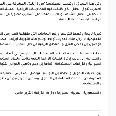
وفي هذا السياق، أوضحت المهندسة "مروة زينية"، المشرفة على المدرس
2.5 كغ في الحقل الشاهد، وذلك بالاعتماد على أساليب عضوية في ا
مواد محلية منخفضة التكلفة.
تجربة ناجحة وخطط للتوسع ورغم النجاحات التي حققتها المدارس الحق
التعليمية، لا تزال هناك تحديات تواجه توسع هذه التجربة، أبرزها: - م
الوصول إلى بعض القرى والمناطق الريفية في ظل التحديات الاقتصادي
خطط مستقبلية وتتجه الخطط المستقبلية إلى التوسع في أعداد المد
والحيوانية، إلى جانب إدخال تقنيات الزراعة الذكية مناخياً، وتعزيز استخ
الحيوانية والزراعات المستدامة، إضافة إلى دعم وتأهيل الكوادر الفن
بين تحديات التمويل والحاجة إلى التوسع.. تواصل المدارس الحقلية تر
المعرفة من القاعات المغلقة إلى الحقول، وتمكين المزارعين من تطو
والاقتصادية.
#الجمهورية_العربية_السورية #وزارة_الزراعة #تقرير_خاص