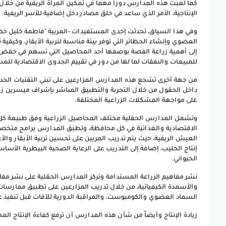
كما لعبت هذه المدارس دوراً مهماً في تمكين المرأة الريفية من خلال
الإنتاجية، الأمر الذي ساعد في خلق مصادر دخل إضافية للأسر الريفية.
وفي هذا السياق، تحدثت إحدى المستفيدات -المربية "فاطمة خليل خض
العضوي وإنشاء الحظائر التي توفر بيئة مناسبة لتربية الأبقار، وكيفية ت
إلى أهمية زراعة الفصة بوصفها أحد المحاصيل التي تسهم في خفض الت
للمبيعات والنفقات لما لها من دور في تقييم الجدوى الاقتصادية للم
من جهة أخرى تشجع هذه المدارس المزارعين على تبني التقنيات الحديث
داخل الحقول من خلال التجربة والتطبيق المباشر بإشراف ميسرين زرا
على مواجهة المشكلات الزراعية المختلفة.
وتشمل المدارس الحقلية مختلف المحاصيل الزراعية وفق طبيعة كل من
الاقتصادية والغذائية في كل محافظة، وتطبق المدارس برامج متخصص
العيش الريفية، حيث يتم تدريب المربين على تحسين تربية الأبقار والأ
إنتاج الحليب، إضافة إلى التدريب على الرعاية الصحية البيطرية الأساس
الحيواني.
نشر مفاهيم الزراعة المستدامة وتركز المدارس الحقلية على نشر مفاه
والأسمدة الكيميائية، من خلال تدريب المزارعين على تطبيق ممارسات ز
السماد العضوي والكومبوست، والمراقبة الدورية للآفات قبل تنفيذ عم
زيادة الإنتاج وأيضاً من شأن هذه المدارس أن ترفع كفاءة الإنتاج ال