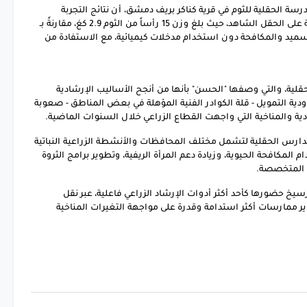
ة الحقلية للثوم في قرية كناكر بريف دمشق، أن نتائج التجربة
أظهرت تفوق الحقل الذي طُبقت فيه الممارسات الزراعية المستدامة على الحقل الشاهد، حيث بلغ وزن 15 رأساً من الثوم 2.9 كغ، مقارنةً بـ
لتسميد والمكافحة دون استخدام مدخلات كيميائية، مع الاستفادة من
لية، والتي وصفها "الحسن" بأنها من أنجح الأساليب الإرشادية
حدودية التمويل - قلة الكوادر الفنية المؤهلة في بعض المناطق - صعوبة
ة والمناخية التي واجهت القطاع الزراعي خلال السنوات الماضية.
ارس الحقلية لتشمل مختلف المحافظات والأنشطة الزراعية النباتية
دام المكافحة الحيوية، وزيادة دعم المرأة الريفية، وتطوير برامج الثروة
ية المتخصصة.
سيخ حضورها كأحد أكثر أدوات الإرشاد الزراعي فاعلية، عبر نقل
ير ممارسات أكثر استدامة وقدرة على مواجهة التغيرات المناخية