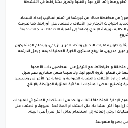
 تطوير مهاراتها الزراعية والفنية وتعزيز مشاركتها في الأنشطة
ور" من محافظة حماة- عن تجربتها في تعلم أساليب إعداد السماد
حديد احتياجات الأبقار من الأعلاف بالاعتماد على أوزانها، كما تعرفت
كاليف وزيادة الإنتاج، إضافة إلى أهمية الاحتفاظ بسجلات دقيقة
شروع.
ة وتطوير مهارات التحليل واتخاذ القرار الزراعي، ويتعلم المشاركون
عيين مدربين، ما يرفع مستوى الخبرة العملية لديهم ويعزز قدرتهم
طقة واحتياجاتها، مع التركيز على المحاصيل ذات الأهمية
ة في قطاع الثروة الحيوانية، ولا سيما ضمن مشاريع دعم سبل
غنام وإدارة الأعلاف والتغذية الحيوانية والوقاية من الأمراض وتحسين
ية وتصنيع بعض المنتجات الغذائية المنزلية المرتبطة بالإنتاج
يم الإدارة المتكاملة للآفات والحد من الاستخدام العشوائي للمبيدات
راعية أكثر استدامة، مثل استخدام المكافحة الحيوية، والاعتماد على
ليات الرش، إضافة إلى استخدام بدائل أقل ضرراً على البيئة.
محلي بصورة ملموسة.