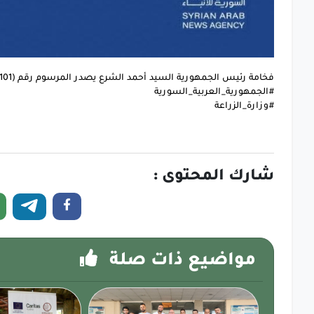
فخامة رئيس الجمهورية السيد أحمد الشرع يصدر المرسوم رقم (101) بتعيين المهندس باسل حافظ السويدان وزيراً للزراعة.
#الجمهورية_العربية_السورية
#وزارة_الزراعة
شارك المحتوى :
مواضيع ذات صلة