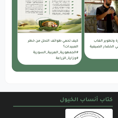
رة وتطوير الغاب
كيف تحمي طوائف النحل من خطر
ي الخضار الصيفية
المبيدات؟
#الجمهورية_العربية_السورية
#وزارة_الزراعة
كتاب أنساب الخيول