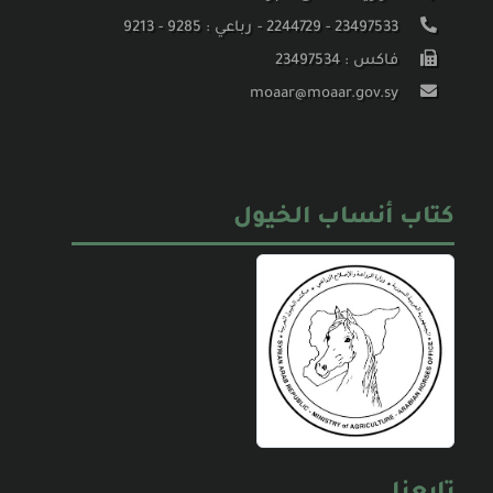
23497533 - 2244729 - رباعي : 9285 - 9213
فاكس : 23497534
moaar@moaar.gov.sy
كتاب أنساب الخيول